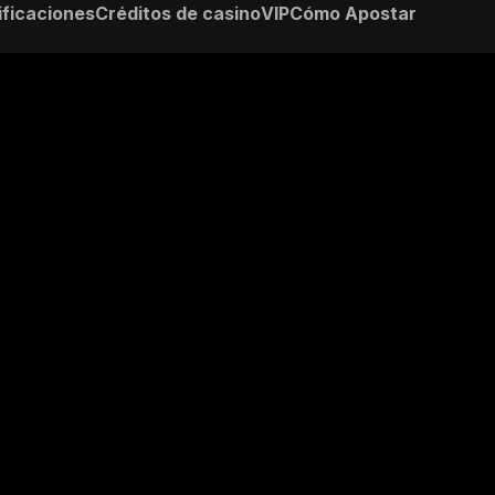
ificaciones
Créditos de casino
VIP
Cómo Apostar