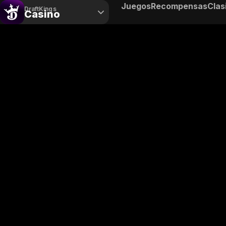
Juegos
Recompensas
Clas
DraftKings
Casino