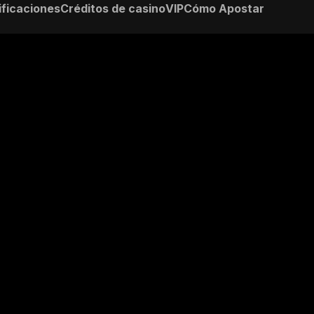
ificaciones
Créditos de casino
VIP
Cómo Apostar