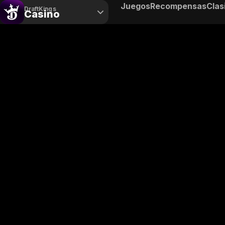
Juegos
Recompensas
Clas
DraftKings
Casino