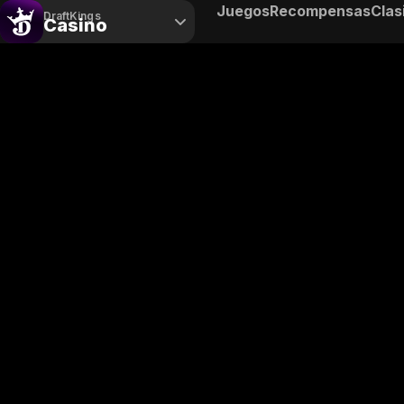
Juegos
Recompensas
Clas
DraftKings
Casino