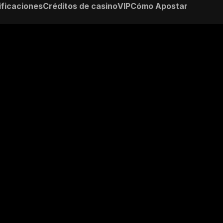
ificaciones
Créditos de casino
VIP
Cómo Apostar