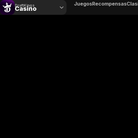
Juegos
Recompensas
Clas
DraftKings
Casino