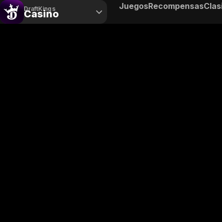
Juegos
Recompensas
Clas
DraftKings
Casino