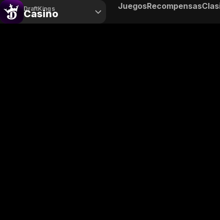
Juegos
Recompensas
Clas
DraftKings
Casino