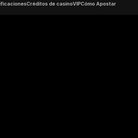
ificaciones
Créditos de casino
VIP
Cómo Apostar