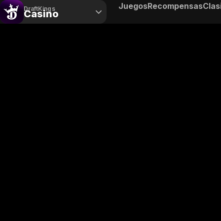
Juegos
Recompensas
Clas
DraftKings
Casino