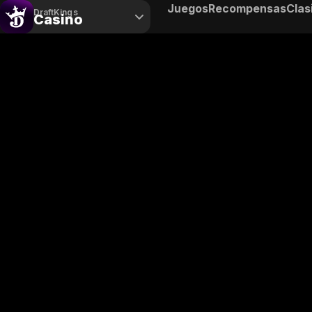
Juegos
Recompensas
Clas
DraftKings
Casino