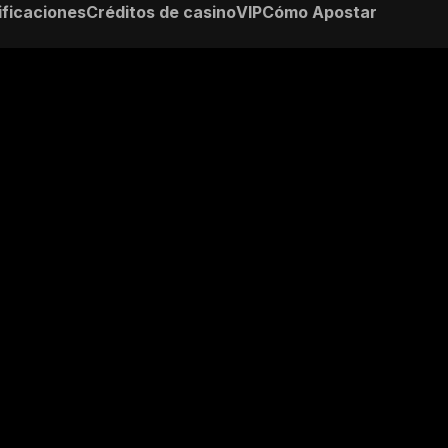
ificaciones
Créditos de casino
VIP
Cómo Apostar