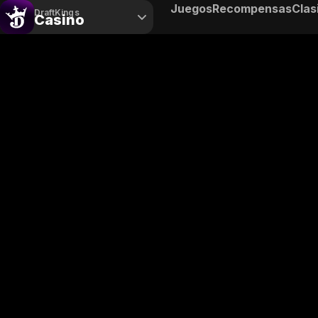
Juegos
Recompensas
Clas
DraftKings
Casino