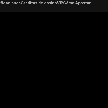
ificaciones
Créditos de casino
VIP
Cómo Apostar