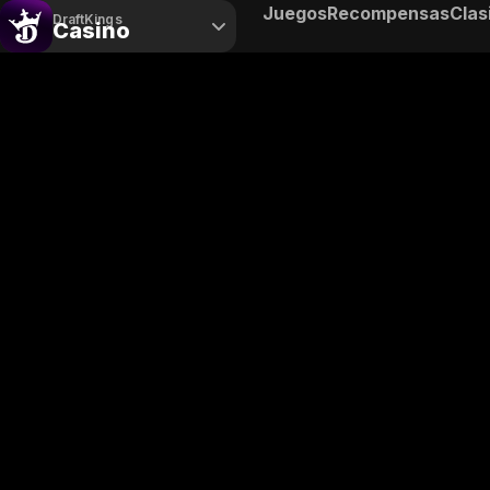
Juegos
Recompensas
Clas
DraftKings
Casino