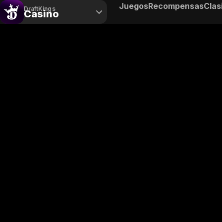
Juegos
Recompensas
Clas
DraftKings
Casino