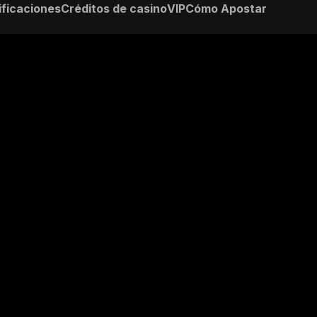
ificaciones
Créditos de casino
VIP
Cómo Apostar