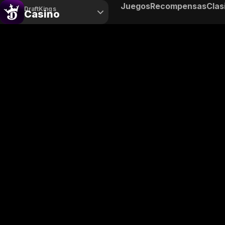
Juegos
Recompensas
Clas
DraftKings
Casino