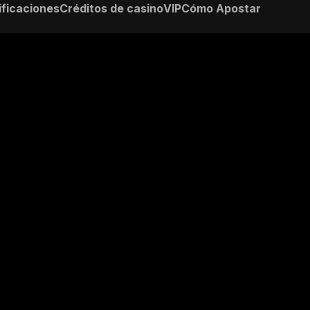
ificaciones
Créditos de casino
VIP
Cómo Apostar