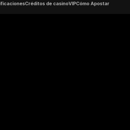
ificaciones
Créditos de casino
VIP
Cómo Apostar