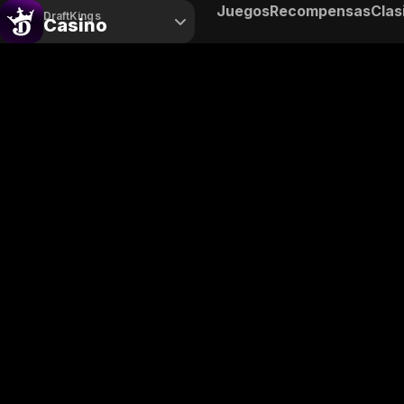
Juegos
Recompensas
Clas
DraftKings
Casino