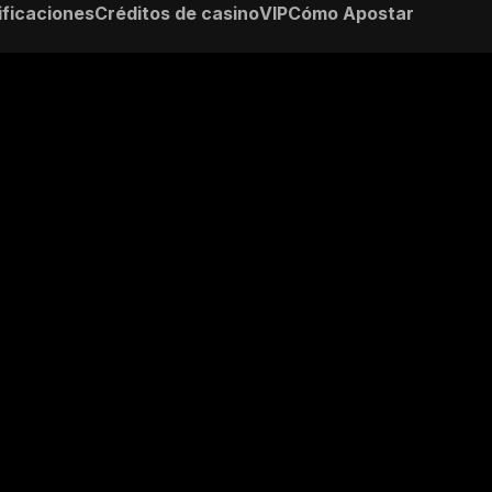
ificaciones
Créditos de casino
VIP
Cómo Apostar