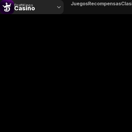
Juegos
Recompensas
Clas
DraftKings
Casino