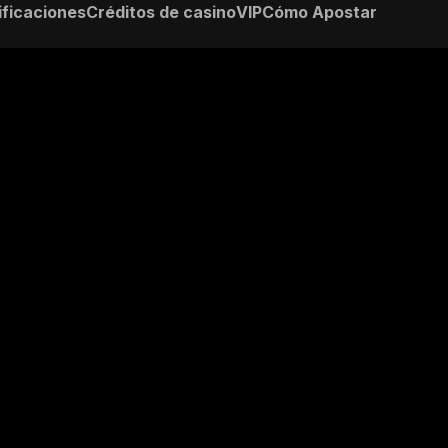
ificaciones
Créditos de casino
VIP
Cómo Apostar