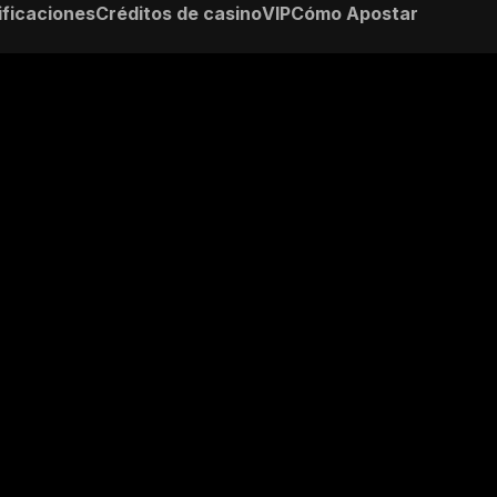
ificaciones
Créditos de casino
VIP
Cómo Apostar