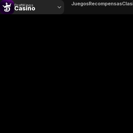
Juegos
Recompensas
Clas
DraftKings
Casino