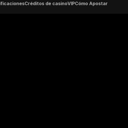
ificaciones
Créditos de casino
VIP
Cómo Apostar