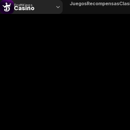
Juegos
Recompensas
Clas
DraftKings
Casino