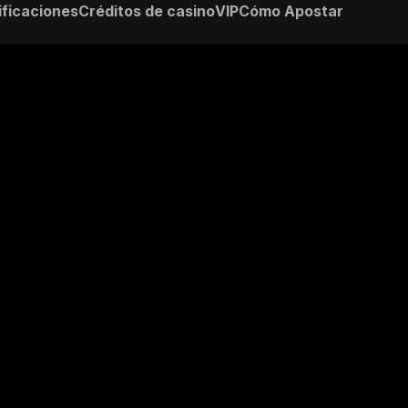
ificaciones
Créditos de casino
VIP
Cómo Apostar