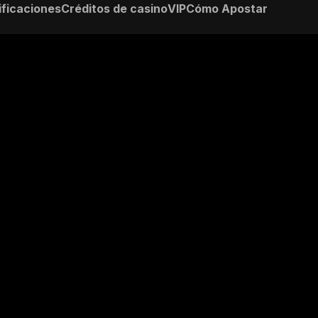
ificaciones
Créditos de casino
VIP
Cómo Apostar