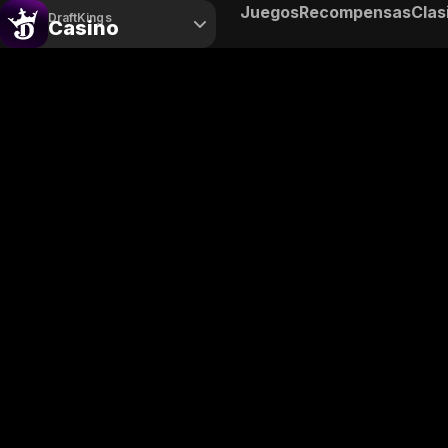
Juegos
Recompensas
Clas
DraftKings
Casino