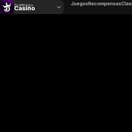
Juegos
Recompensas
Clas
DraftKings
Casino