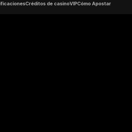
ificaciones
Créditos de casino
VIP
Cómo Apostar