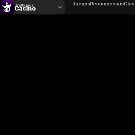
Juegos
Recompensas
Clas
DraftKings
Casino