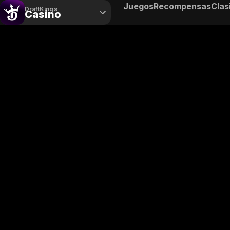
Juegos
Recompensas
Clas
DraftKings
Casino