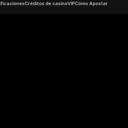
ificaciones
Créditos de casino
VIP
Cómo Apostar