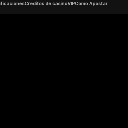
ificaciones
Créditos de casino
VIP
Cómo Apostar