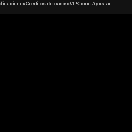
ificaciones
Créditos de casino
VIP
Cómo Apostar