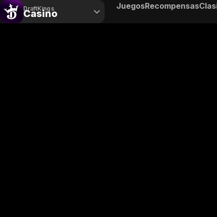
Juegos
Recompensas
Clas
DraftKings
Casino