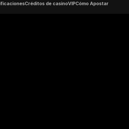
ificaciones
Créditos de casino
VIP
Cómo Apostar