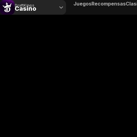
Juegos
Recompensas
Clas
DraftKings
Casino