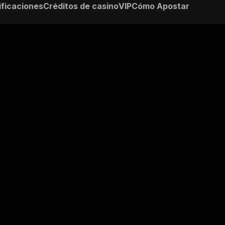
ificaciones
Créditos de casino
VIP
Cómo Apostar