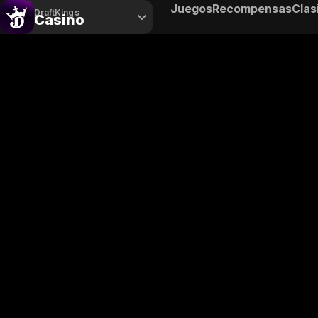
Juegos
Recompensas
Clas
DraftKings
Casino