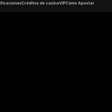
ificaciones
Créditos de casino
VIP
Cómo Apostar