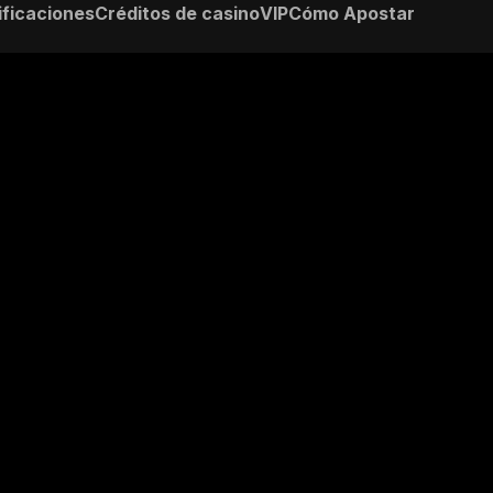
ificaciones
Créditos de casino
VIP
Cómo Apostar