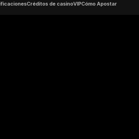
ificaciones
Créditos de casino
VIP
Cómo Apostar