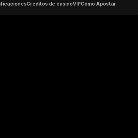
ificaciones
Créditos de casino
VIP
Cómo Apostar