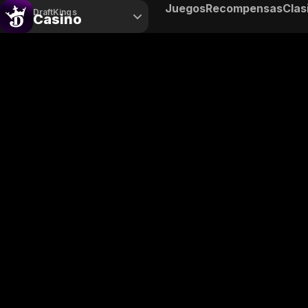
Juegos
Recompensas
Clas
DraftKings
Casino