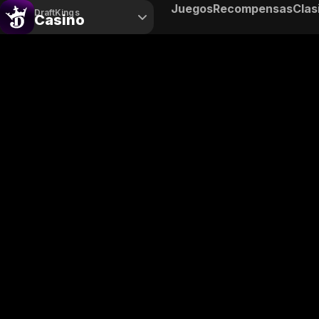
Juegos
Recompensas
Clas
DraftKings
Casino