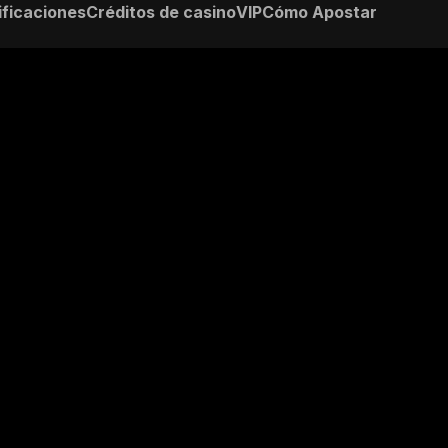
ificaciones
Créditos de casino
VIP
Cómo Apostar