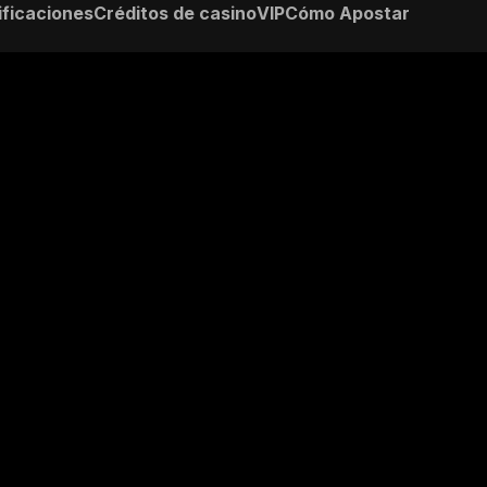
ificaciones
Créditos de casino
VIP
Cómo Apostar