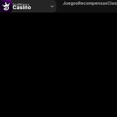
Juegos
Recompensas
Clas
DraftKings
Casino