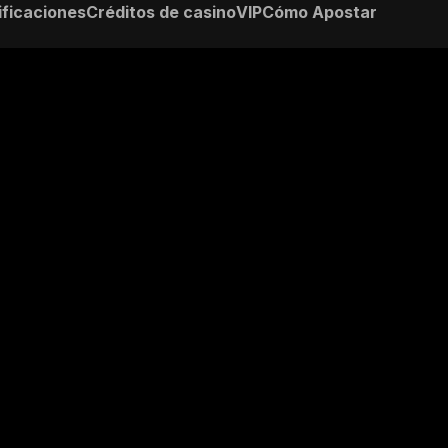
ificaciones
Créditos de casino
VIP
Cómo Apostar