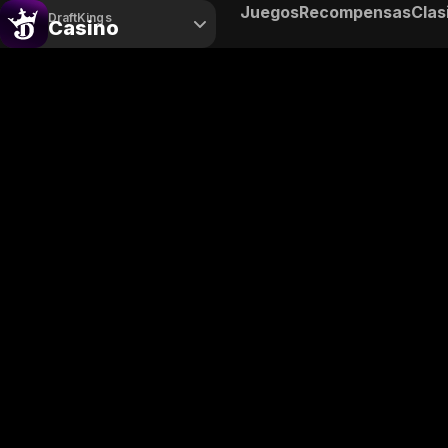
Juegos
Recompensas
Clas
DraftKings
Casino