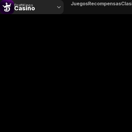
Juegos
Recompensas
Clas
DraftKings
Casino