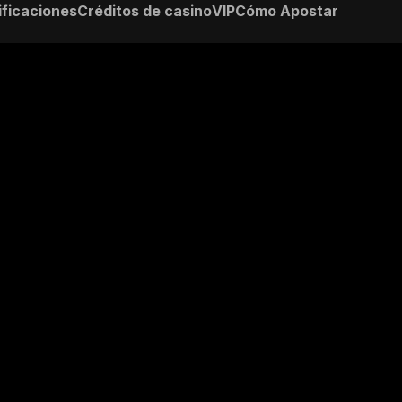
ificaciones
Créditos de casino
VIP
Cómo Apostar