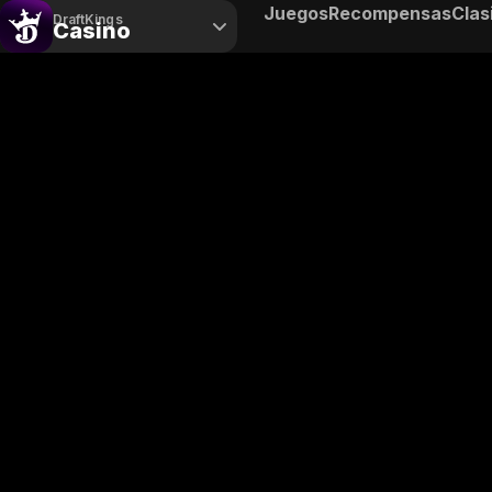
Juegos
Recompensas
Clas
DraftKings
Casino