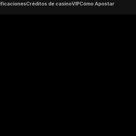
ificaciones
Créditos de casino
VIP
Cómo Apostar