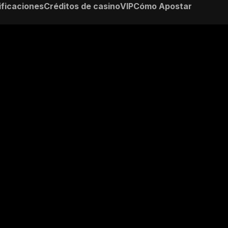
ificaciones
Créditos de casino
VIP
Cómo Apostar