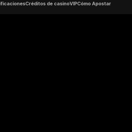
ificaciones
Créditos de casino
VIP
Cómo Apostar